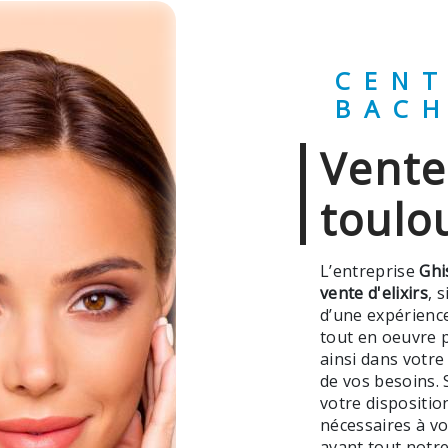
CENTRE GHISLAINE
BAC
vente d'elixirs à
toulo
L’entreprise
Ghi
vente d'elixirs
, 
d’une expérience
tout en oeuvre 
ainsi dans votre
de vos besoins. 
votre dispositi
nécessaires à vo
avant tout notre