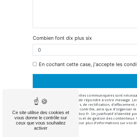
Combien font dix plus six
En cochant cette case, j'accepte les condi
** Les données personnelles communiquées sont nécessaires
traitants dans le seul but de répondre à votre message. 
disposez de droits d’accès, de rectification, d’effacement
auprès d’une autorité de contrôle, ainsi que d’organiser l
Ce site utilise des cookies et
ghislaine.bachard@wanadoo.fr. Un justificatif d'identité
vous donne le contrôle sur
légale aux fins probatoires et de gestion des contentieux.
ceux que vous souhaitez
Consultez le site cnil.fr pour plus d’informations sur vos dr
activer