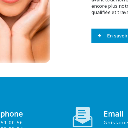
encore plus notr
qualifiée et trav
En savoir
éphone
Email
9 51 00 56
ghislai