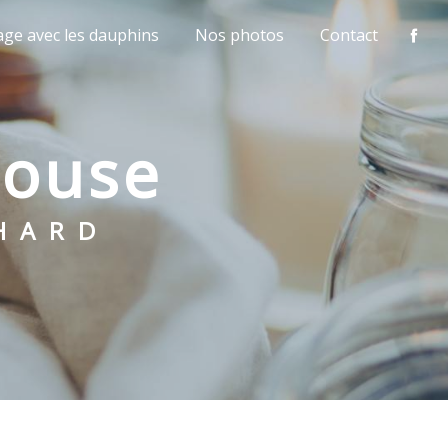
age avec les dauphins
Nos photos
Contact
ulouse
CHARD