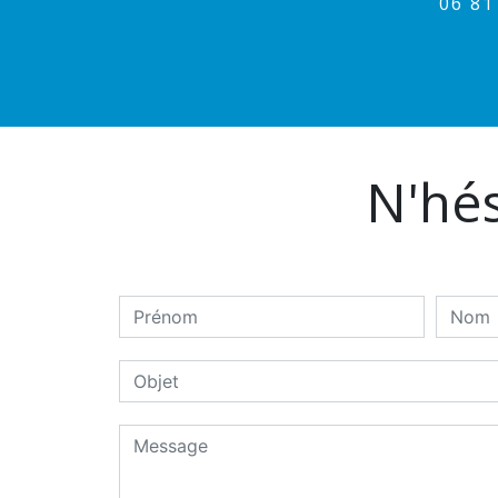
06 8
N'hés