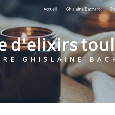
Accueil
Ghislaine Bachard
St
te d'elixirs to
NTRE GHISLAINE BA