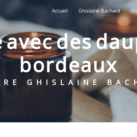
Accueil
Ghislaine Bachard
St
bordeaux
NTRE GHISLAINE BA