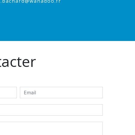
ne.bachard@wanadoo.fr
tacter