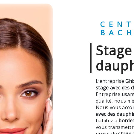
CENTRE GHISLAINE
BAC
stage avec des
dauph
L’entreprise
Ghi
stage avec des 
Entreprise usant
qualité, nous me
Nous vous accom
avec des dauphi
habitez à
borde
vous transmettr
projet de
stage 