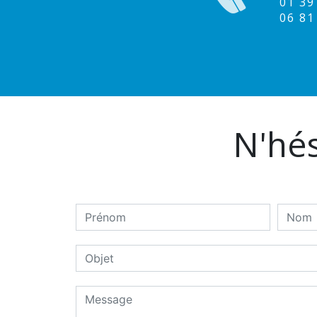
01 3
06 8
N'hés