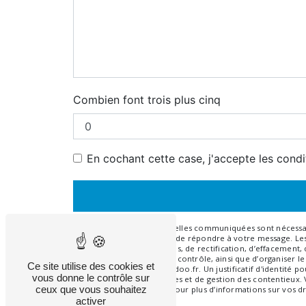
Combien font trois plus cinq
En cochant cette case, j'accepte les condi
** Les données personnelles communiquées sont nécessaires
traitants dans le seul but de répondre à votre message. 
disposez de droits d’accès, de rectification, d’effacement
auprès d’une autorité de contrôle, ainsi que d’organiser l
Ce site utilise des cookies et
ghislaine.bachard@wanadoo.fr. Un justificatif d'identité
vous donne le contrôle sur
légale aux fins probatoires et de gestion des contentieux.
ceux que vous souhaitez
Consultez le site cnil.fr pour plus d’informations sur vos dr
activer