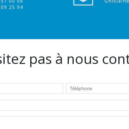
9 51 00 56
ghislai
1 09 25 94
itez pas à nous con