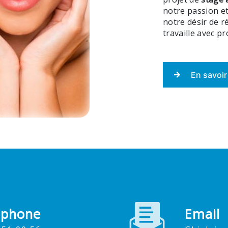
notre passion et
notre désir de r
travaille avec p
En savoir
éphone
Email