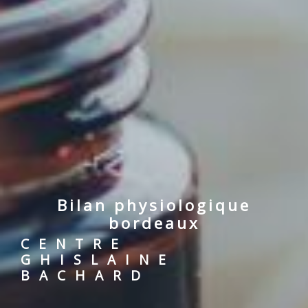
bilan physiologique
bordeaux
CENTRE
GHISLAINE
BACHARD