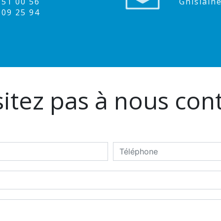
9 51 00 56
ghislai
1 09 25 94
itez pas à nous con