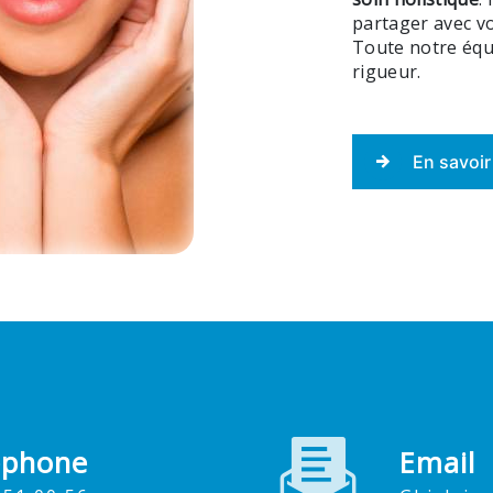
partager avec vo
Toute notre équi
rigueur.
En savoir
éphone
Email