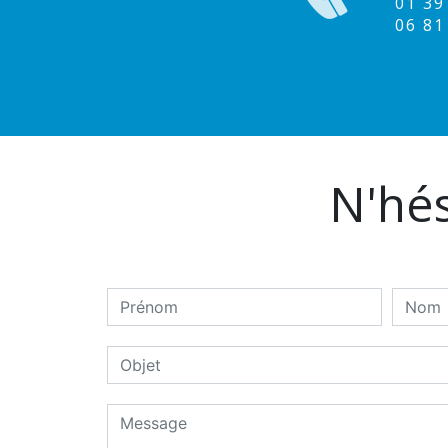
01 3
06 8
N'hés