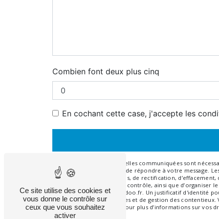
Combien font deux plus cinq
En cochant cette case, j'accepte les condi
** Les données personnelles communiquées sont nécessaires
traitants dans le seul but de répondre à votre message. 
disposez de droits d’accès, de rectification, d’effacement
auprès d’une autorité de contrôle, ainsi que d’organiser l
Ce site utilise des cookies et
ghislaine.bachard@wanadoo.fr. Un justificatif d'identité
vous donne le contrôle sur
légale aux fins probatoires et de gestion des contentieux.
ceux que vous souhaitez
Consultez le site cnil.fr pour plus d’informations sur vos dr
activer