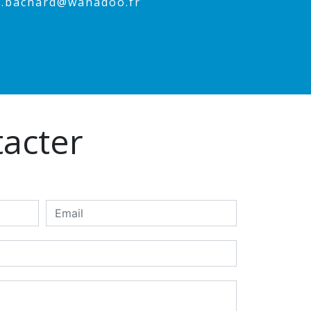
ne.bachard@wanadoo.fr
tacter