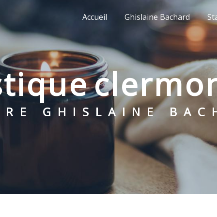
Accueil
Ghislaine Bachard
St
istique clermo
NTRE GHISLAINE BA