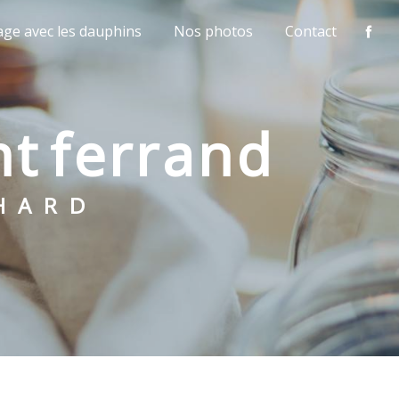
age avec les dauphins
Nos photos
Contact
nt ferrand
CHARD