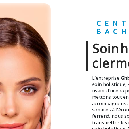
CENTRE GHISLAINE
BAC
soin holistique à
clerm
L’entreprise
Ghi
soin holistique
,
usant d’une expé
mettons tout en
accompagnons ai
sommes à l’écout
ferrand
, nous s
transmettre les
soin holistique
.