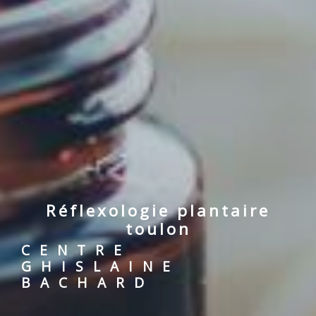
réflexologie plantaire
toulon
CENTRE
GHISLAINE
BACHARD