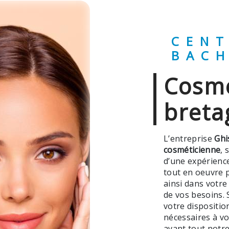
CENTRE GHISLAINE
BAC
cosméticienne à
breta
L’entreprise
Ghi
cosméticienne
, 
d’une expérience
tout en oeuvre 
ainsi dans votre
de vos besoins. 
votre dispositi
nécessaires à vo
avant tout notre