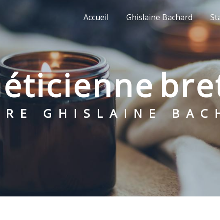
Accueil
Ghislaine Bachard
St
méticienne br
NTRE GHISLAINE BA