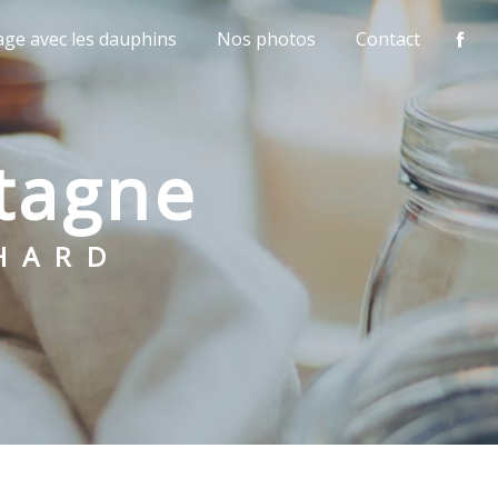
age avec les dauphins
Nos photos
Contact
etagne
CHARD