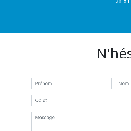
06 8
N'hés