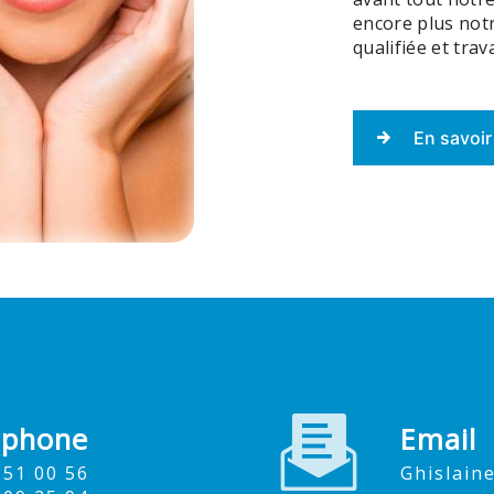
encore plus notr
qualifiée et trav
En savoir
éphone
Email
9 51 00 56
ghislai