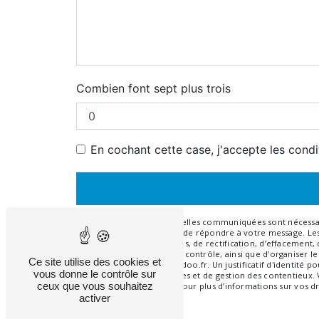
Combien font sept plus trois
En cochant cette case, j'accepte les condi
** Les données personnelles communiquées sont nécessaires
traitants dans le seul but de répondre à votre message. 
disposez de droits d’accès, de rectification, d’effacement
auprès d’une autorité de contrôle, ainsi que d’organiser l
Ce site utilise des cookies et
ghislaine.bachard@wanadoo.fr. Un justificatif d'identité
vous donne le contrôle sur
légale aux fins probatoires et de gestion des contentieux.
ceux que vous souhaitez
Consultez le site cnil.fr pour plus d’informations sur vos dr
activer