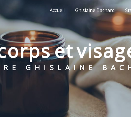
Accueil
Ghislaine Bachard
St
 corps et visag
NTRE GHISLAINE BA