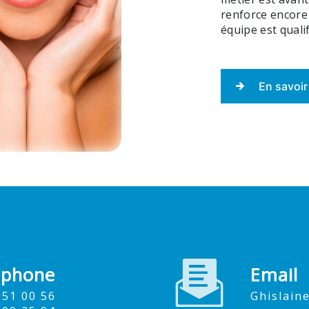
renforce encore 
équipe est qualif
En savoir
éphone
Email
9 51 00 56
ghislai