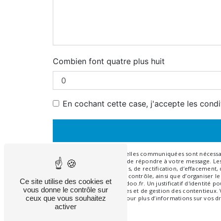
Combien font quatre plus huit
En cochant cette case, j'accepte les condi
** Les données personnelles communiquées sont nécessaires
traitants dans le seul but de répondre à votre message. 
disposez de droits d’accès, de rectification, d’effacement
auprès d’une autorité de contrôle, ainsi que d’organiser l
Ce site utilise des cookies et
ghislaine.bachard@wanadoo.fr. Un justificatif d'identité
vous donne le contrôle sur
légale aux fins probatoires et de gestion des contentieux.
ceux que vous souhaitez
Consultez le site cnil.fr pour plus d’informations sur vos dr
activer