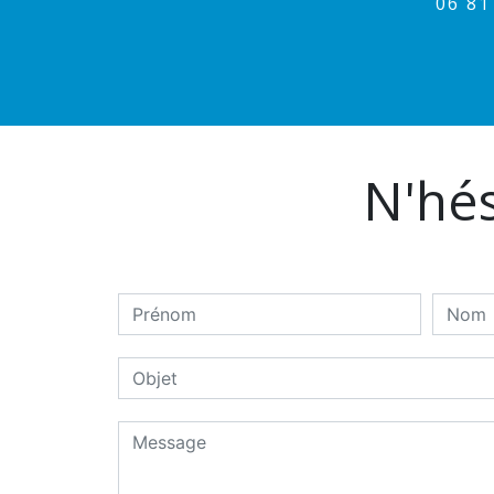
06 8
N'hés