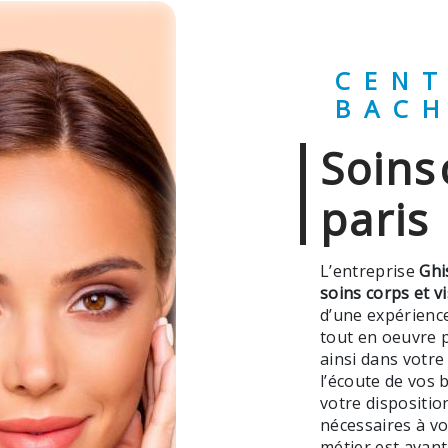
CENTRE GHISLAINE
BAC
soins corps et visage à
paris
L’entreprise
Ghi
soins corps et v
d’une expérience
tout en oeuvre 
ainsi dans votre
l’écoute de vos 
votre dispositi
nécessaires à vo
métier est avant