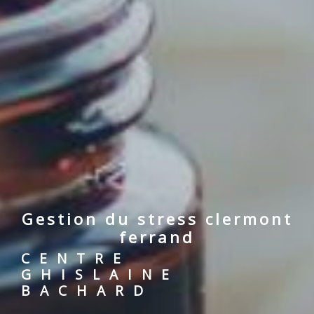
gestion du stress clermont
ferrand
CENTRE
GHISLAINE
BACHARD