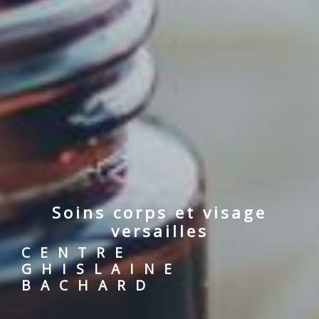
soins corps et visage
versailles
CENTRE
GHISLAINE
BACHARD